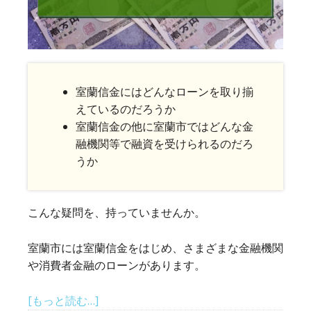
え
る
も
の
に
厳
室蘭信金にはどんなローンを取り揃
選
えているのだろうか
し
室蘭信金の他に室蘭市ではどんな金
て
融機関等で融資を受けられるのだろ
紹
うか
介
こんな疑問を、持っていませんか。
室蘭市には室蘭信金をはじめ、さまざまな金融機関
や消費者金融のローンがあります。
about
[もっと読む…]