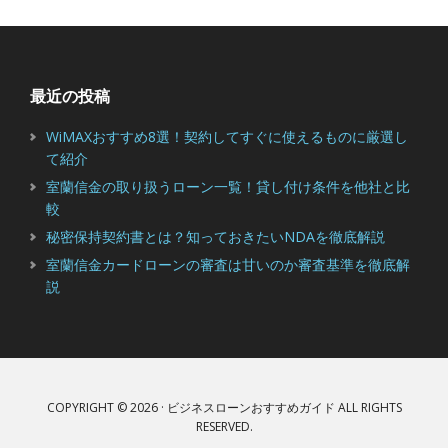
信
金
Footer
カ
ー
最近の投稿
ド
ロ
WiMAXおすすめ8選！契約してすぐに使えるものに厳選し
ー
て紹介
ン
室蘭信金の取り扱うローン一覧！貸し付け条件を他社と比
の
較
審
秘密保持契約書とは？知っておきたいNDAを徹底解説
査
室蘭信金カードローンの審査は甘いのか審査基準を徹底解
は
説
甘
い
の
か
審
COPYRIGHT © 2026 · ビジネスローンおすすめガイド ALL RIGHTS
査
RESERVED.