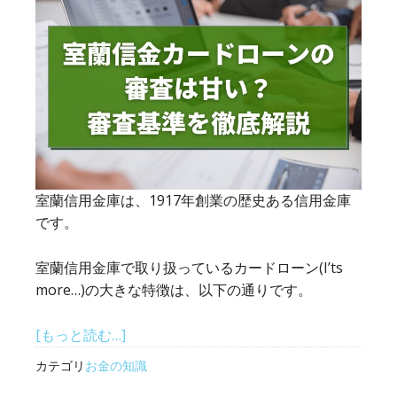
っ
て
お
き
た
い
NDA
を
徹
室蘭信用金庫は、1917年創業の歴史ある信用金庫
底
です。
解
説
室蘭信用金庫で取り扱っているカードローン(I’ts
more…)の大きな特徴は、以下の通りです。
about
[もっと読む…]
室
カテゴリ
お金の知識
蘭