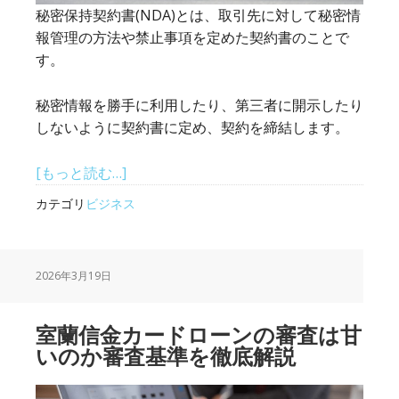
条
秘密保持契約書(NDA)とは、取引先に対して秘密情
件
報管理の方法や禁止事項を定めた契約書のことで
を
す。
他
社
秘密情報を勝手に利用したり、第三者に開示したり
と
しないように契約書に定め、契約を締結します。
比
較
about
[もっと読む…]
秘
カテゴリ
ビジネス
密
保
持
2026年3月19日
契
約
書
室蘭信金カードローンの審査は甘
と
いのか審査基準を徹底解説
は？
知