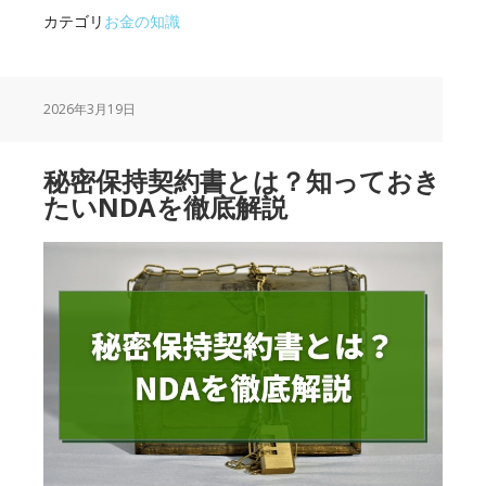
室
カテゴリ
お金の知識
蘭
信
金
2026年3月19日
の
取
り
秘密保持契約書とは？知っておき
扱
たいNDAを徹底解説
う
ロ
ー
ン
一
覧！
貸
し
付
け