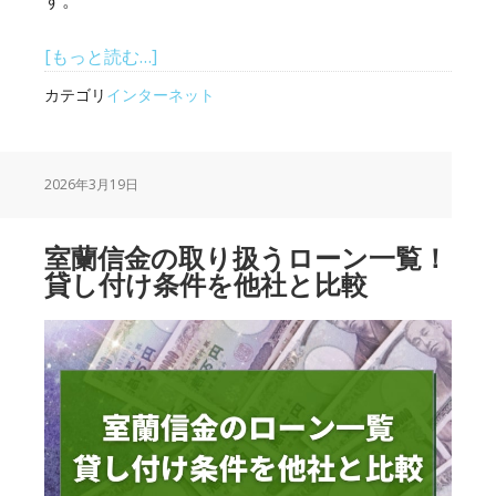
す。
about
[もっと読む…]
WiMAX
カテゴリ
インターネット
お
す
す
2026年3月19日
め
8
選！
室蘭信金の取り扱うローン一覧！
契
貸し付け条件を他社と比較
約
し
て
す
ぐ
に
使