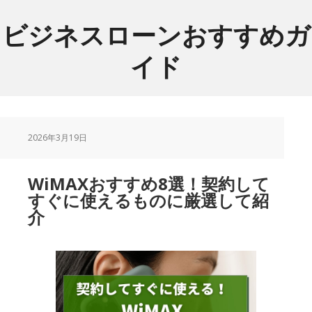
Skip
Skip
to
to
ビジネスローンおすすめガ
main
footer
イド
content
2026年3月19日
WiMAXおすすめ8選！契約して
すぐに使えるものに厳選して紹
介